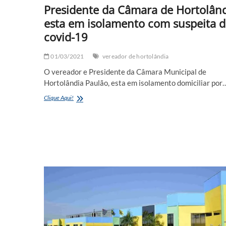
Presidente da Câmara de Hortolân
esta em isolamento com suspeita 
covid-19
01/03/2021
vereador de hortolândia
O vereador e Presidente da Câmara Municipal de
Hortolândia Paulão, esta em isolamento domiciliar por
Presidente
Clique Aqui!
da
Câmara
de
Hortolândia
esta
em
isolamento
com
suspeita
de
covid-
19