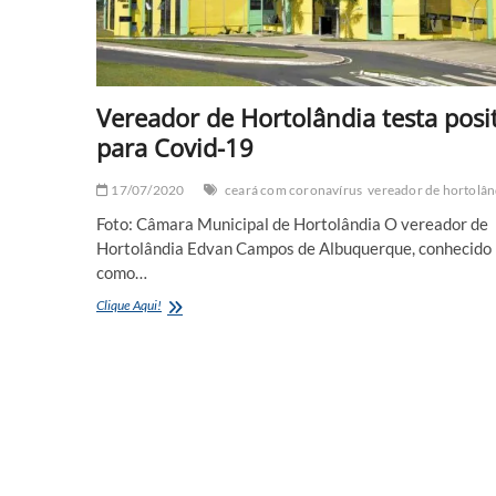
Vereador de Hortolândia testa posi
para Covid-19
17/07/2020
ceará com coronavírus
vereador de hortolân
Foto: Câmara Municipal de Hortolândia O vereador de
Hortolândia Edvan Campos de Albuquerque, conhecido
como…
Vereador
Clique Aqui!
de
Hortolândia
testa
positivo
para
Covid-
19