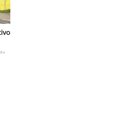
tivo
dia