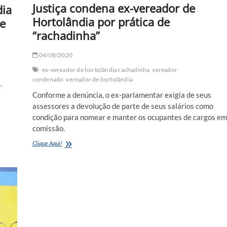
Justiça condena ex-vereador de
dia
Hortolândia por prática de
de
“rachadinha”
04/08/2020
ex-vereador de hortolândia rachadinha
vereador
condenado
vereador de hortolândia
…
Conforme a denúncia, o ex-parlamentar exigia de seus
assessores a devolução de parte de seus salários como
condição para nomear e manter os ocupantes de cargos em
comissão.
Justiça
Clique Aqui!
condena
ex-
vereador
de
Hortolândia
por
prática
de
“rachadinha”