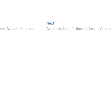
Next
Next
post:
n na Avenida Paulista
Acidente deixa feridos no Jardim Aman