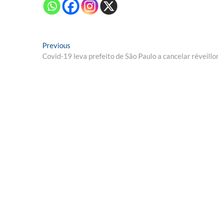
Navegação
Previous
Previous
post:
Covid-19 leva prefeito de São Paulo a cancelar réveillo
de
Post