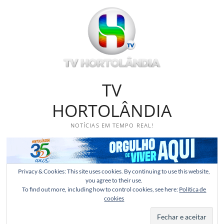
Skip
to
content
TV
HORTOLÂNDIA
NOTÍCIAS EM TEMPO REAL!
Privacy & Cookies: This site uses cookies. By continuing to use this website,
you agree to their use.
To find out more, including how to control cookies, see here:
Política de
cookies