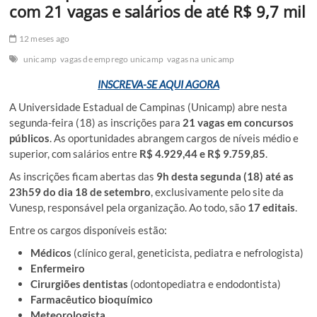
com 21 vagas e salários de até R$ 9,7 mil
12 meses ago
unicamp
vagas de emprego unicamp
vagas na unicamp
INSCREVA-SE AQUI AGORA
A Universidade Estadual de Campinas (Unicamp) abre nesta
segunda-feira (18) as inscrições para
21 vagas em concursos
públicos
. As oportunidades abrangem cargos de níveis médio e
superior, com salários entre
R$ 4.929,44 e R$ 9.759,85
.
As inscrições ficam abertas das
9h desta segunda (18) até as
23h59 do dia 18 de setembro
, exclusivamente pelo site da
Vunesp, responsável pela organização. Ao todo, são
17 editais
.
Entre os cargos disponíveis estão:
Médicos
(clínico geral, geneticista, pediatra e nefrologista)
Enfermeiro
Cirurgiões dentistas
(odontopediatra e endodontista)
Farmacêutico bioquímico
Meteorologista