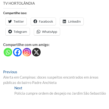
TV HORTOLÂNDIA
Compartilhe isso:
Twitter
Facebook
LinkedIn
Telegram
WhatsApp
Compartilhe com um amigo:
Navegação
Previous
Previous
post:
Alerta em Campinas: doces suspeitos encontrados em áreas
de
públicas do bairro Padre Anchieta
Post
Next
Next
post:
Polícia cumpre ordem de despejo no Jardim São Sebastião