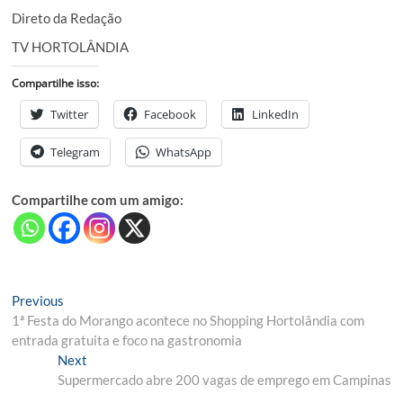
Direto da Redação
TV HORTOLÂNDIA
Compartilhe isso:
Twitter
Facebook
LinkedIn
Telegram
WhatsApp
Compartilhe com um amigo:
Navegação
Previous
Previous
post:
1ª Festa do Morango acontece no Shopping Hortolândia com
de
entrada gratuita e foco na gastronomia
Post
Next
Next
post:
Supermercado abre 200 vagas de emprego em Campinas