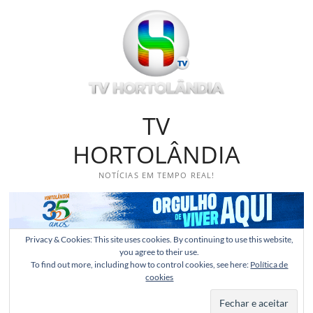
Skip
to
content
TV
HORTOLÂNDIA
NOTÍCIAS EM TEMPO REAL!
Privacy & Cookies: This site uses cookies. By continuing to use this website,
you agree to their use.
To find out more, including how to control cookies, see here:
Política de
cookies