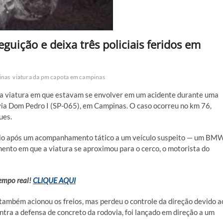
guição e deixa três policiais feridos em
inas
viatura da pm capota em campinas
ós a viatura em que estavam se envolver em um acidente durante uma
via Dom Pedro I (SP-065), em Campinas. O caso ocorreu no km 76,
ues.
início após um acompanhamento tático a um veículo suspeito — um BM
ento em que a viatura se aproximou para o cerco, o motorista do
tempo real!
CLIQUE AQUI
a também acionou os freios, mas perdeu o controle da direção devido a
ontra a defensa de concreto da rodovia, foi lançado em direção a um