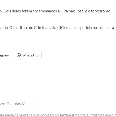
s. Dois deles foram encaminhados à UPA São José, e o terceiro, ao
do. O Instituto de Criminalística (IC) realizou perícia no local para
legram
WhatsApp
ovos Guardas Municipais
ia inicia canalização de córrego no Jardim Amanda e interdita aveni