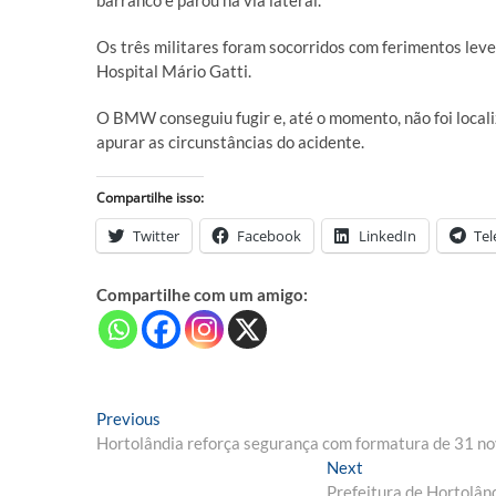
barranco e parou na via lateral.
Os três militares foram socorridos com ferimentos leve
Hospital Mário Gatti.
O BMW conseguiu fugir e, até o momento, não foi localiza
apurar as circunstâncias do acidente.
Compartilhe isso:
Twitter
Facebook
LinkedIn
Te
Compartilhe com um amigo:
Navegação
Previous
Previous
post:
Hortolândia reforça segurança com formatura de 31 n
de
Next
Next
Post
post:
Prefeitura de Hortolând