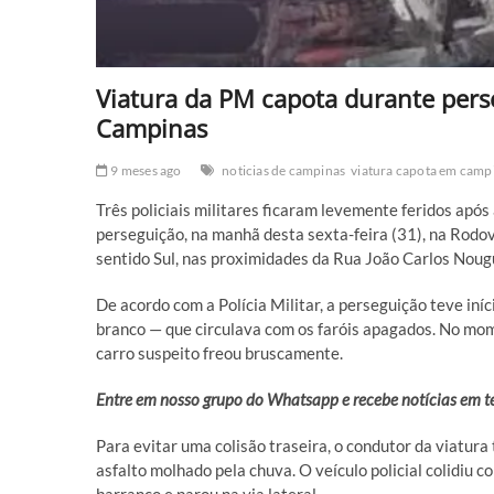
Viatura da PM capota durante perse
Campinas
9 meses ago
noticias de campinas
viatura capota em camp
Três policiais militares ficaram levemente feridos ap
perseguição, na manhã desta sexta-feira (31), na Rodo
sentido Sul, nas proximidades da Rua João Carlos Noug
De acordo com a Polícia Militar, a perseguição teve 
branco — que circulava com os faróis apagados. No mom
carro suspeito freou bruscamente.
Entre em nosso grupo do Whatsapp e recebe notícias em 
Para evitar uma colisão traseira, o condutor da viatur
asfalto molhado pela chuva. O veículo policial colidiu c