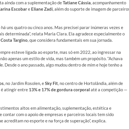
onta ainda com a suplementação de
Tatiane Cássia
, acompanhamento
arina Escobar
e
Eliane Zadi
, além do suporte de imagem de parceiro
o há uns quatro ou cinco anos. Mas precisei parar inúmeras vezes e
is determinada”, relata Maria Clara. Ela agradece especialmente o
 Costa Targino
, que considera fundamentais em sua jornada.
empre esteve ligada ao esporte, mas só em 2022, ao ingressar na
 não apenas um estilo de vida, mas também um propósito. “Achava
ade. Desde o ano passado, algo mudou dentro de mim e hoje tenho a
os
, no Jardim Rosolen, e
Sky Fit
, no centro de Hortolândia, além de
 é atingir entre
13% e 17% de gordura corporal
até a competição —
estimentos altos em alimentação, suplementação, estética e
e contar com o apoio de empresas e parceiros locais tem sido
e acreditam no esporte e na força de superação”, explica.