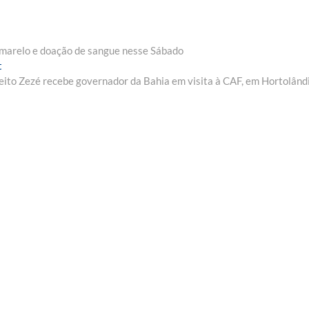
arelo e doação de sangue nesse Sábado
Next
t
post:
eito Zezé recebe governador da Bahia em visita à CAF, em Hortolând