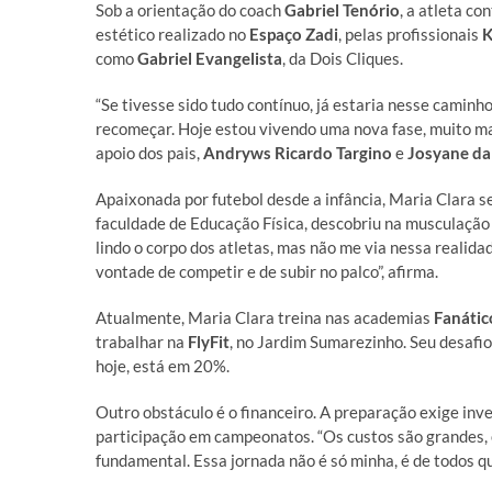
Sob a orientação do coach
Gabriel Tenório
, a atleta c
estético realizado no
Espaço Zadi
, pelas profissionais
K
como
Gabriel Evangelista
, da Dois Cliques.
“Se tivesse sido tudo contínuo, já estaria nesse caminh
recomeçar. Hoje estou vivendo uma nova fase, muito ma
apoio dos pais,
Andryws Ricardo Targino
e
Josyane da
Apaixonada por futebol desde a infância, Maria Clara s
faculdade de Educação Física, descobriu na musculação
lindo o corpo dos atletas, mas não me via nessa realid
vontade de competir e de subir no palco”, afirma.
Atualmente, Maria Clara treina nas academias
Fanátic
trabalhar na
FlyFit
, no Jardim Sumarezinho. Seu desafio
hoje, está em 20%.
Outro obstáculo é o financeiro. A preparação exige inv
participação em campeonatos. “Os custos são grandes, 
fundamental. Essa jornada não é só minha, é de todos qu