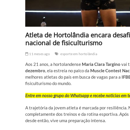
Atleta de Hortolândia encara desa
nacional de fisiculturismo
11 meses ago
esporte em hortolândia
Aos 21 anos, a hortolandense
Maria Clara Targino
vai 
dezembro
, ela estreia no palco da
Muscle Contest Nac
melhores atletas do país em busca de vagas para a
IFB
fisiculturismo do mundo.
Entre em nosso grupo do Whatsapp e recebe notícias em 
A trajetória da jovem atleta é marcada por resiliência
completamente dos treinos e da rotina esportiva. Após 
desde então, vive uma preparação intensa.