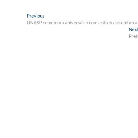
Navegação
Previous
Previous
post:
UNASP comemora aniversário com ação do setembro am
de
Nex
Post
Pref