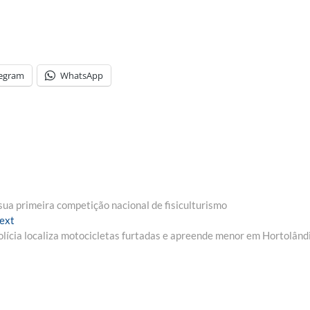
legram
WhatsApp
sua primeira competição nacional de fisiculturismo
Next
ext
post:
olícia localiza motocicletas furtadas e apreende menor em Hortolând