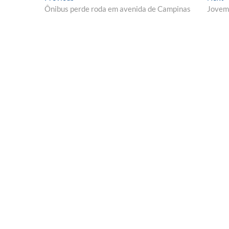
post:
p
Ônibus perde roda em avenida de Campinas
Jovem 
de
Post