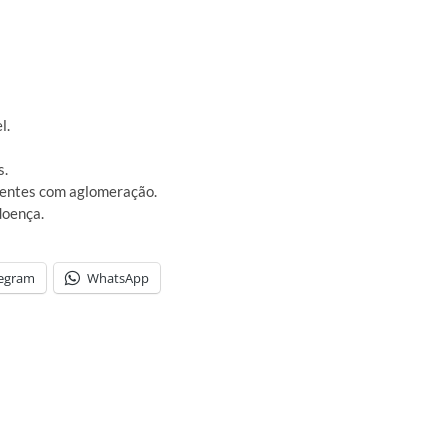
l.
s.
bientes com aglomeração.
 doença.
legram
WhatsApp
ext