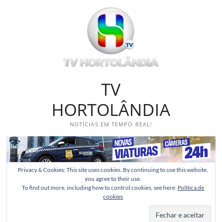
Skip
to
content
TV
HORTOLÂNDIA
NOTÍCIAS EM TEMPO REAL!
Privacy & Cookies: This site uses cookies. By continuing to use this website,
you agree to their use.
To find out more, including how to control cookies, see here:
Política de
cookies