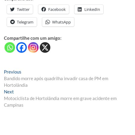
Twitter
Facebook
LinkedIn
Telegram
WhatsApp
Compartilhe com um amigo:
Navegação
Previous
Previous
post:
Bandido morre após quadrilha invadir casa de PM em
de
Hortolândia
Post
Next
Next
post:
Motociclista de Hortolândia morre em grave acidente em
Campinas