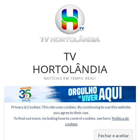
Skip
to
content
TV
HORTOLÂNDIA
NOTÍCIAS EM TEMPO REAL!
Privacy & Cookies: This site uses cookies. By continuing to use this website,
you agree to their use.
To find out more, including how to control cookies, see here:
Política de
cookies