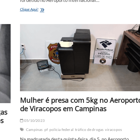
Paraguaio
Clique Aqui!
é
preso
com
6
kg
de
cocaína
em
Viracopos
Mulher é presa com 5kg no Aeroport
de Viracopos em Campinas
gas
os
05/10/2023
Campinas
pf
polícia federal
tráfico de drogas
viracopos
Na madrugada desta quinta-feira, dia 5, no Aeroporto