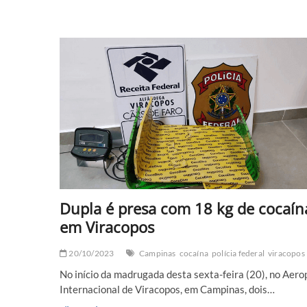
são
presas
com
12,7
kg
de
maconha
em
Viracopos
Dupla é presa com 18 kg de cocaín
em Viracopos
20/10/2023
Campinas
cocaína
polícia federal
viracopos
No início da madrugada desta sexta-feira (20), no Aero
Internacional de Viracopos, em Campinas, dois…