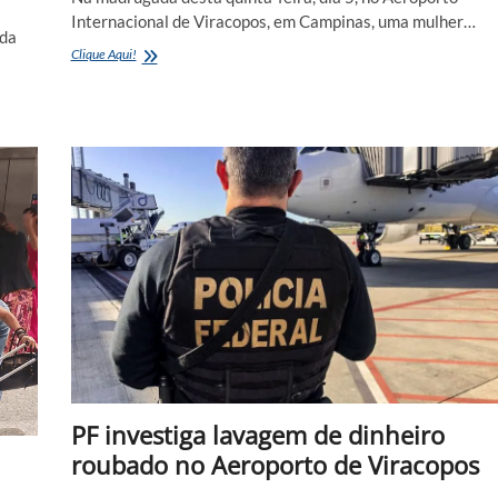
Internacional de Viracopos, em Campinas, uma mulher…
ada
Mulher
Clique Aqui!
é
presa
com
5kg
no
Aeroporto
de
Viracopos
em
Campinas
PF investiga lavagem de dinheiro
roubado no Aeroporto de Viracopos