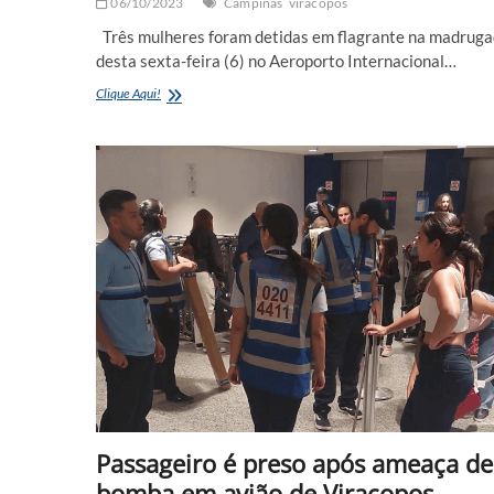
06/10/2023
Campinas
viracopos
Três mulheres foram detidas em flagrante na madrug
desta sexta-feira (6) no Aeroporto Internacional…
Três
Clique Aqui!
mulheres
são
presas
com
drogas
no
corpo
no
Aeroporto
de
Viracopos
em
Campinas
Passageiro é preso após ameaça de
bomba em avião de Viracopos