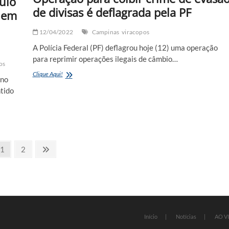
ulo
de divisas é deflagrada pela PF
 em
12/04/2022
Campinas
viracopos
A Polícia Federal (PF) deflagrou hoje (12) uma operação
para reprimir operações ilegais de câmbio…
os
Operação
Clique Aqui!
 no
para
tido
coibir
crime
de
evasão
de
divisas
é
Page
Page
Next
1
2
deflagrada
page
pela
PF
Início
Notícias
AO V