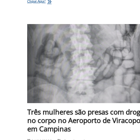
Dupla
Clique Aqui!
é
presa
com
18
kg
de
cocaína
em
Viracopos
Três mulheres são presas com dro
no corpo no Aeroporto de Viracop
em Campinas