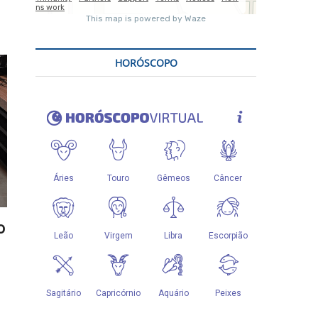
HORÓSCOPO
o