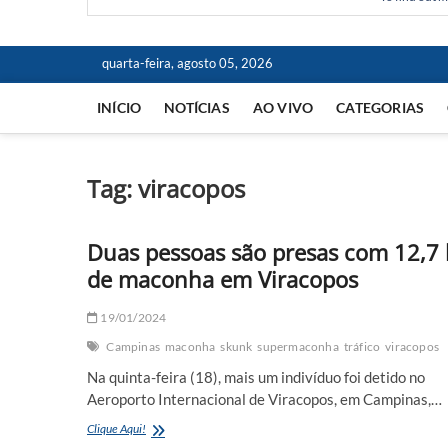
quarta-feira, agosto 05, 2026
INÍCIO
NOTÍCIAS
AO VIVO
CATEGORIAS
Tag:
viracopos
Duas pessoas são presas com 12,7 
de maconha em Viracopos
19/01/2024
Campinas
maconha
skunk
supermaconha
tráfico
viracopos
Na quinta-feira (18), mais um indivíduo foi detido no
Aeroporto Internacional de Viracopos, em Campinas,…
Duas
Clique Aqui!
pessoas