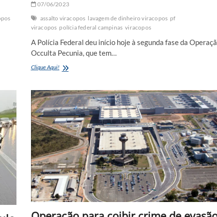
07/06/2023
opos
assalto viracopos
lavagem de dinheiro viracopos
pf
viracopos
polícia federal campinas
viracopos
A Polícia Federal deu início hoje à segunda fase da Operaç
Occulta Pecunia, que tem…
PF
Clique Aqui!
investiga
lavagem
de
dinheiro
roubado
no
Aeroporto
de
Viracopos
Operação para coibir crime de evasã