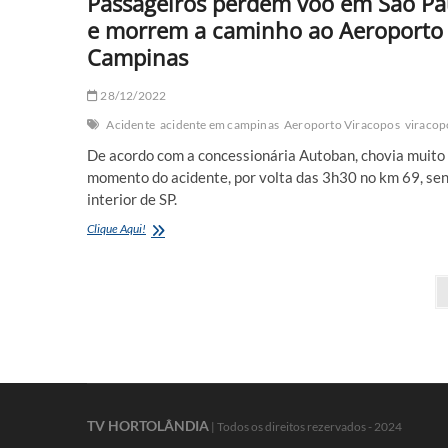
Passageiros perdem voo em São Pa
e morrem a caminho ao Aeroporto
Campinas
28/12/2022
Acidente
acidente em campinas
Aeroporto Viracopos
viracop
De acordo com a concessionária Autoban, chovia muito
momento do acidente, por volta das 3h30 no km 69, sen
interior de SP.
Passageiros
Clique Aqui!
perdem
voo
Navegação
em
São
por
Paulo
e
posts
morrem
a
caminho
ao
TV HORTOLÂNDIA
Aeroporto
| Todos os direitos rezervados - 2024
em