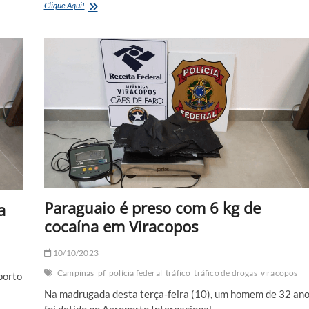
Polícia
Clique Aqui!
Federal
prende
venezuelano
com
drogas
no
estômago
em
Campinas
Paraguaio é preso com 6 kg de
a
cocaína em Viracopos
10/10/2023
Campinas
pf
polícia federal
tráfico
tráfico de drogas
viracopos
porto
Na madrugada desta terça-feira (10), um homem de 32 an
foi detido no Aeroporto Internacional…