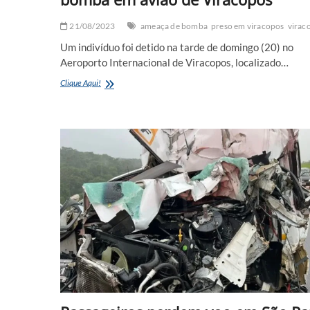
21/08/2023
ameaça de bomba
preso em viracopos
virac
Um indivíduo foi detido na tarde de domingo (20) no
Aeroporto Internacional de Viracopos, localizado…
Passageiro
Clique Aqui!
é
preso
após
ameaça
de
bomba
em
avião
de
Viracopos