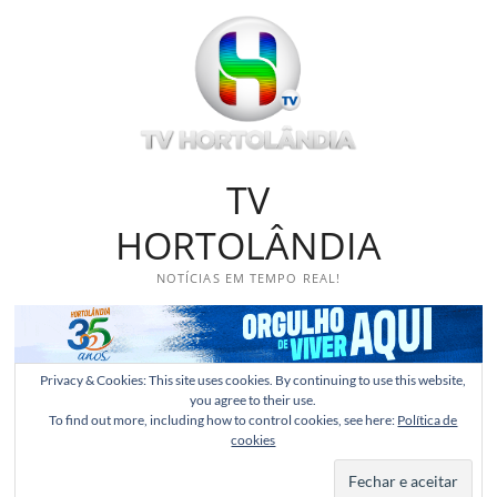
Skip
to
content
TV
HORTOLÂNDIA
NOTÍCIAS EM TEMPO REAL!
Privacy & Cookies: This site uses cookies. By continuing to use this website,
you agree to their use.
To find out more, including how to control cookies, see here:
Política de
cookies