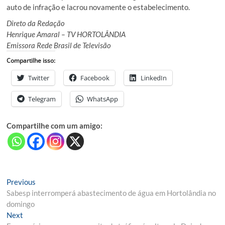
auto de infração e lacrou novamente o estabelecimento.
Direto da Redação
Henrique Amaral – TV HORTOLÂNDIA
Emissora Rede Brasil de Televisão
Compartilhe isso:
Twitter
Facebook
LinkedIn
Telegram
WhatsApp
Compartilhe com um amigo:
Navegação
Previous
Previous
post:
Sabesp interromperá abastecimento de água em Hortolândia no
de
domingo
Post
Next
Next