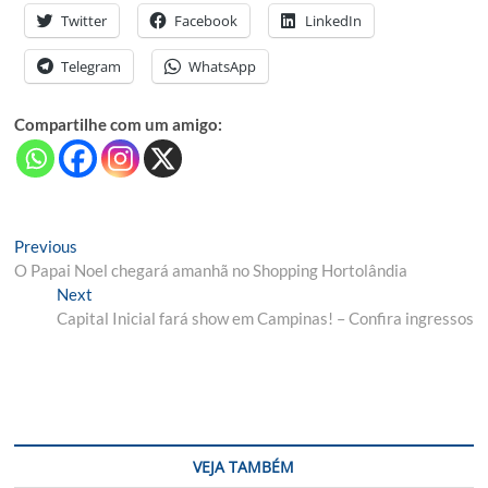
Twitter
Facebook
LinkedIn
Telegram
WhatsApp
Compartilhe com um amigo:
Navegação
Previous
Previous
post:
O Papai Noel chegará amanhã no Shopping Hortolândia
de
Next
Next
Post
post:
Capital Inicial fará show em Campinas! – Confira ingressos
VEJA TAMBÉM