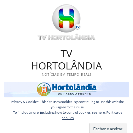
Skip
to
content
TV
HORTOLÂNDIA
NOTÍCIAS EM TEMPO REAL!
Privacy & Cookies: This site uses cookies. By continuing to use this website,
you agree to their use.
To find out more, including how to control cookies, see here:
Política de
cookies