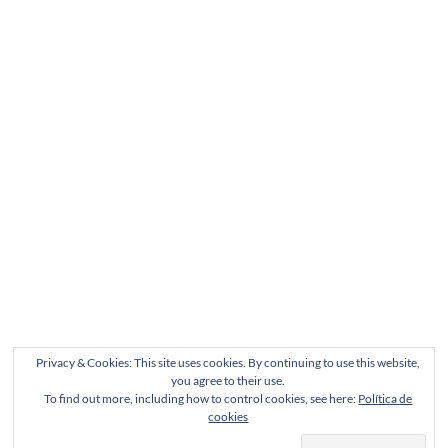
Privacy & Cookies: This site uses cookies. By continuing to use this website,
you agree to their use.
To find out more, including how to control cookies, see here:
Política de
cookies