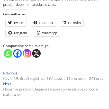
prestar depoimento sobre o caso.
Compartilhe isso:
Twitter
Facebook
LinkedIn
Telegram
WhatsApp
Compartilhe com um amigo:
Navegação
Previous
Previous
post:
Covid-19: Brasil registra 5.197 casos e 11 mortes em 24 horas
de
Next
Next
Post
post:
Homem é preso em Jaguariúna após confessar que roubou e
matou a ex