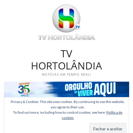
Skip
to
content
TV
HORTOLÂNDIA
NOTÍCIAS EM TEMPO REAL!
Privacy & Cookies: This site uses cookies. By continuing to use this website,
you agree to their use.
To find out more, including how to control cookies, see here:
Política de
cookies