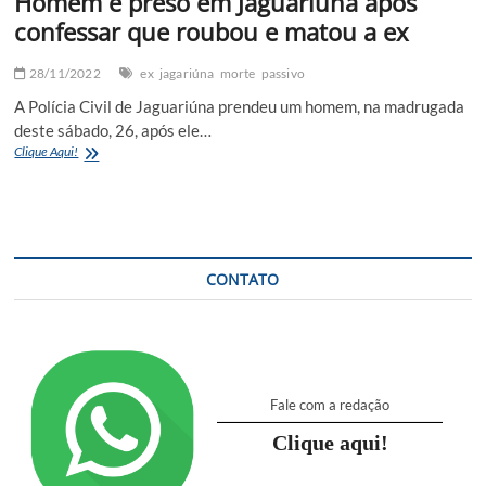
Homem é preso em Jaguariúna após
confessar que roubou e matou a ex
28/11/2022
ex
jagariúna
morte
passivo
A Polícia Civil de Jaguariúna prendeu um homem, na madrugada
deste sábado, 26, após ele…
Homem
Clique Aqui!
é
preso
em
Jaguariúna
após
confessar
CONTATO
que
roubou
e
matou
a
ex
Fale com a redação
Clique aqui!