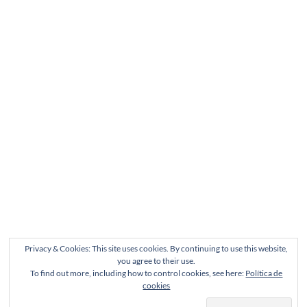
Privacy & Cookies: This site uses cookies. By continuing to use this website,
you agree to their use.
To find out more, including how to control cookies, see here:
Política de
cookies