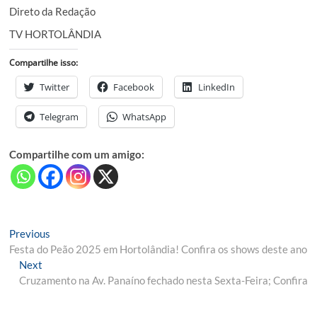
Direto da Redação
TV HORTOLÂNDIA
Compartilhe isso:
Twitter
Facebook
LinkedIn
Telegram
WhatsApp
Compartilhe com um amigo:
Navegação
Previous
Previous
post:
Festa do Peão 2025 em Hortolândia! Confira os shows deste ano
de
Next
Next
Post
post:
Cruzamento na Av. Panaíno fechado nesta Sexta-Feira; Confira