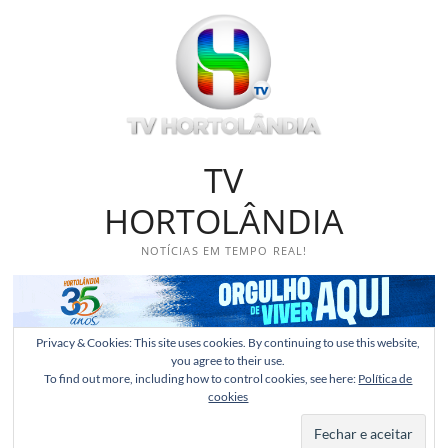
Skip
to
content
TV
HORTOLÂNDIA
NOTÍCIAS EM TEMPO REAL!
Privacy & Cookies: This site uses cookies. By continuing to use this website,
you agree to their use.
To find out more, including how to control cookies, see here:
Política de
cookies