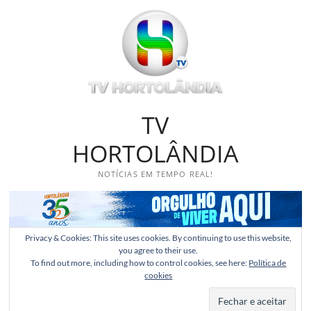
Skip
to
content
TV
HORTOLÂNDIA
NOTÍCIAS EM TEMPO REAL!
Privacy & Cookies: This site uses cookies. By continuing to use this website,
you agree to their use.
To find out more, including how to control cookies, see here:
Política de
cookies