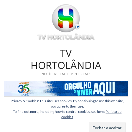
Skip
to
content
TV
HORTOLÂNDIA
NOTÍCIAS EM TEMPO REAL!
Privacy & Cookies: This site uses cookies. By continuing to use this website,
you agree to their use.
To find out more, including how to control cookies, see here:
Política de
cookies