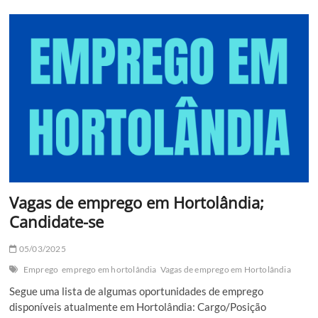
200
vagas
de
emprego
em
Campinas
Vagas de emprego em Hortolândia;
Candidate-se
05/03/2025
Emprego
emprego em hortolândia
Vagas de emprego em Hortolândia
Segue uma lista de algumas oportunidades de emprego
disponíveis atualmente em Hortolândia: Cargo/Posição