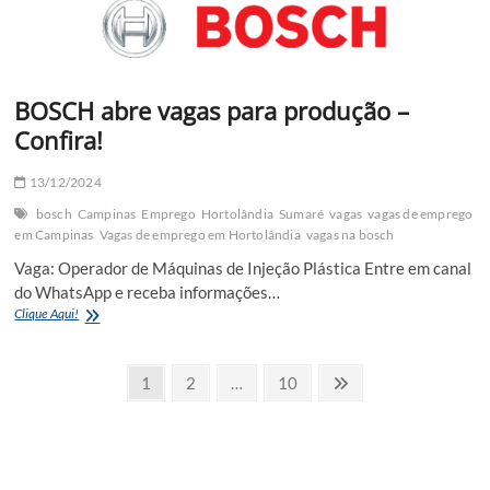
BOSCH abre vagas para produção –
Confira!
13/12/2024
bosch
Campinas
Emprego
Hortolândia
Sumaré
vagas
vagas de emprego
em Campinas
Vagas de emprego em Hortolândia
vagas na bosch
Vaga: Operador de Máquinas de Injeção Plástica Entre em canal
do WhatsApp e receba informações…
BOSCH
Clique Aqui!
abre
vagas
Navegação
para
Page
Page
Page
Next
1
2
…
10
produção
page
por
–
Confira!
posts