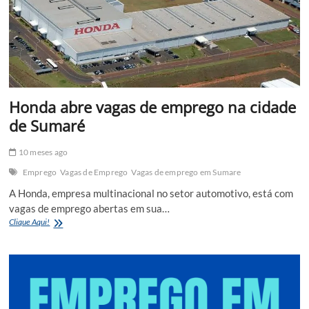
e
Abre
Vagas
Honda abre vagas de emprego na cidade
de Sumaré
10 meses ago
Emprego
Vagas de Emprego
Vagas de emprego em Sumare
A Honda, empresa multinacional no setor automotivo, está com
vagas de emprego abertas em sua…
Honda
Clique Aqui!
abre
vagas
de
emprego
na
cidade
de