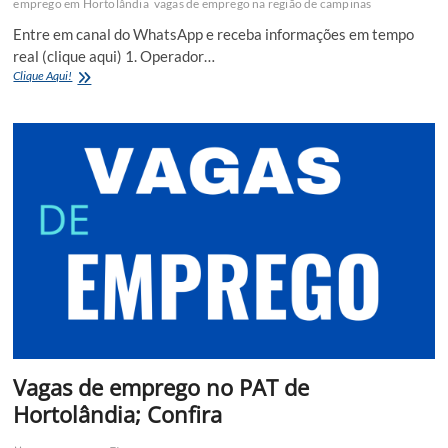
emprego em Hortolândia
vagas de emprego na região de campinas
Entre em canal do WhatsApp e receba informações em tempo
real (clique aqui) 1. Operador…
Vagas
Clique Aqui!
de
Eprego
em
Hortolândia!
Candidate-
se
agora!
Vagas de emprego no PAT de
Hortolândia; Confira