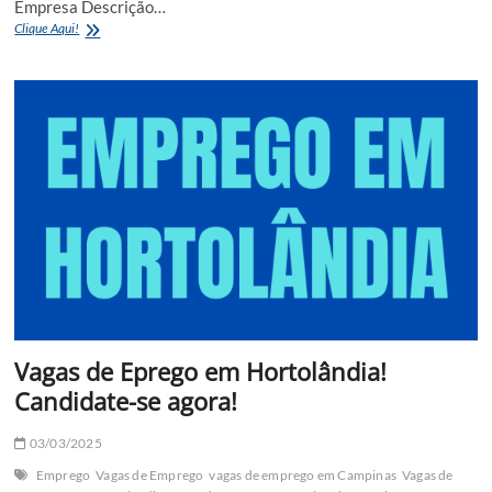
Empresa Descrição…
Vagas
Clique Aqui!
de
emprego
em
Hortolândia;
Candidate-
se
Vagas de Eprego em Hortolândia!
Candidate-se agora!
03/03/2025
Emprego
Vagas de Emprego
vagas de emprego em Campinas
Vagas de