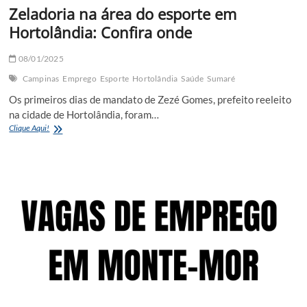
Zeladoria na área do esporte em
Hortolândia: Confira onde
08/01/2025
Campinas
Emprego
Esporte
Hortolândia
Saúde
Sumaré
Os primeiros dias de mandato de Zezé Gomes, prefeito reeleito
na cidade de Hortolândia, foram…
Zeladoria
Clique Aqui!
na
área
do
esporte
em
Hortolândia:
Confira
onde