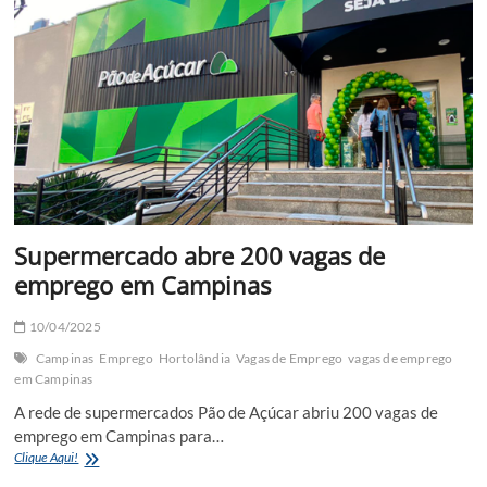
novas
vagas
de
emprego
Supermercado abre 200 vagas de
emprego em Campinas
10/04/2025
Campinas
Emprego
Hortolândia
Vagas de Emprego
vagas de emprego
em Campinas
A rede de supermercados Pão de Açúcar abriu 200 vagas de
emprego em Campinas para…
Supermercado
Clique Aqui!
abre