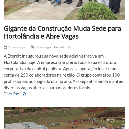
Gigante da Construção Muda Sede para
Hortolândia e Abre Vagas
2 meses ago
Emprego
Hortolândia
A Eternit inaugurou sua nova sede administrativa em
Hortolândia hoje. A empresa transferiu toda a sua estrutura
corporativa da capital paulista. Agora, a operação local reúne
cerca de 250 colaboradores na região. O grupo contratou 100
profissionais ao longo do último ano. A companhia ainda mantém
diversas vagas abertas para moradores locais.
Gigante
Clique Aqui!
da
Construção
Muda
Sede
para
Hortolândia