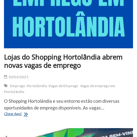
Sumaré
Lojas do Shopping Hortolândia abrem
novas vagas de emprego
10/04/2025
Emprego
Hortolândia
Vagas de Emprego
Vagas de emprego em
Hortolândia
O Shopping Hortolândia e seu entorno estão com diversas
oportunidades de emprego disponíveis. As vagas…
Lojas
Clique Aqui!
do
Shopping
Hortolândia
abrem