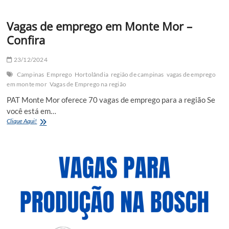
Vagas de emprego em Monte Mor –
Confira
23/12/2024
Campinas
Emprego
Hortolândia
região de campinas
vagas de emprego
em monte mor
Vagas de Emprego na região
PAT Monte Mor oferece 70 vagas de emprego para a região Se
você está em…
Vagas
Clique Aqui!
de
emprego
em
Monte
Mor
–
Confira