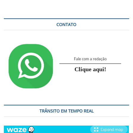
posts
fogo
em
viatura
da
polícia
CONTATO
sob
efeito
da
droga
K9.
Fale com a redação
Clique aqui!
TRÂNSITO EM TEMPO REAL