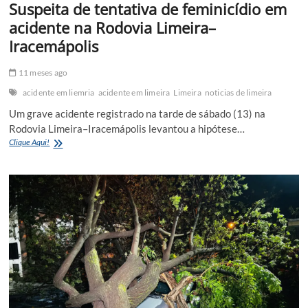
Suspeita de tentativa de feminicídio em
acidente na Rodovia Limeira–
Iracemápolis
11 meses ago
acidente em liemria
acidente em limeira
Limeira
noticias de limeira
Um grave acidente registrado na tarde de sábado (13) na
Rodovia Limeira–Iracemápolis levantou a hipótese…
Suspeita
Clique Aqui!
de
tentativa
de
feminicídio
em
acidente
na
Rodovia
Limeira–
Iracemápolis