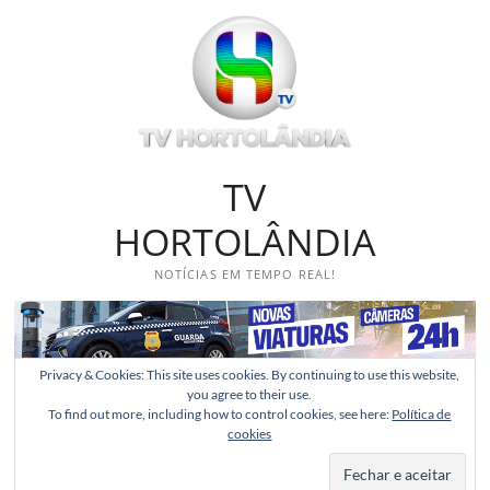
Skip
to
content
TV
HORTOLÂNDIA
NOTÍCIAS EM TEMPO REAL!
Privacy & Cookies: This site uses cookies. By continuing to use this website,
you agree to their use.
To find out more, including how to control cookies, see here:
Política de
cookies