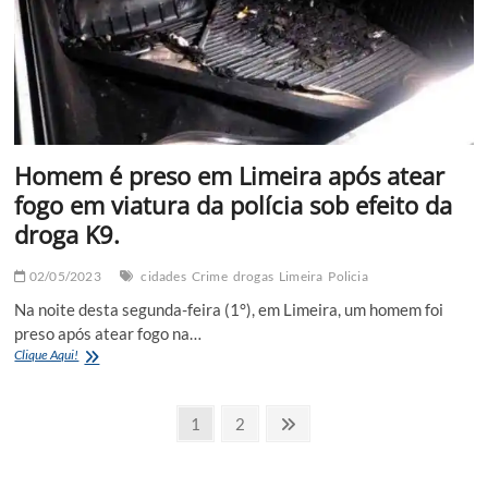
forte
na
Anhanguera
Homem é preso em Limeira após atear
fogo em viatura da polícia sob efeito da
droga K9.
02/05/2023
cidades
Crime
drogas
Limeira
Policia
Na noite desta segunda-feira (1°), em Limeira, um homem foi
preso após atear fogo na…
Homem
Clique Aqui!
é
preso
Navegação
em
Page
Page
Next
1
2
Limeira
page
por
após
atear