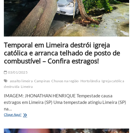
Temporal em Limeira destrói igreja
católica e arranca telhado de posto de
combustível – Confira estragos!
03/01/2025
assalto limeira
Campinas
Chuvas na região
Hortolândia
Igreja católica
destruída
Limeira
IMAGEM: JHONATHAN HENRIQUE Tempestade causa
estragos em Limeira (SP) Uma tempestade atingiu Limeira (SP)
na…
Temporal
Clique Aqui!
em
Limeira
destrói