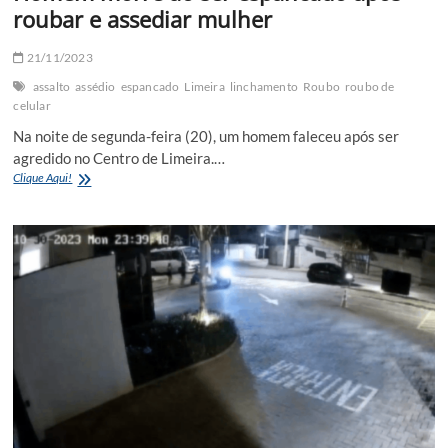
receptação
roubar e assediar mulher
e
desmanche
de
21/11/2023
veículos
assalto
assédio
espancado
Limeira
linchamento
Roubo
roubo de
celular
Na noite de segunda-feira (20), um homem faleceu após ser
agredido no Centro de Limeira.…
Homem
Clique Aqui!
morre
ao
ser
espancado
após
roubar
e
assediar
mulher