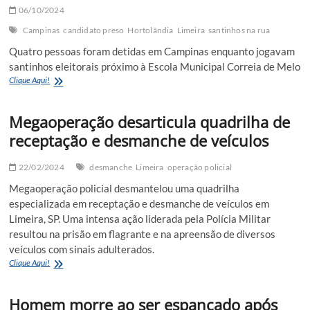
06/10/2024
Campinas
candidato preso
Hortolândia
Limeira
santinhos na rua
Quatro pessoas foram detidas em Campinas enquanto jogavam
santinhos eleitorais próximo à Escola Municipal Correia de Melo
Candidato
Clique Aqui!
a
vereador
Megaoperação desarticula quadrilha de
é
preso
receptação e desmanche de veículos
após
ser
pego
22/02/2024
desmanche
Limeira
operação policial
jogando
Megaoperação policial desmantelou uma quadrilha
santinhos
especializada em receptação e desmanche de veículos em
na
rua
Limeira, SP. Uma intensa ação liderada pela Polícia Militar
resultou na prisão em flagrante e na apreensão de diversos
veículos com sinais adulterados.
Megaoperação
Clique Aqui!
desarticula
quadrilha
Homem morre ao ser espancado após
de