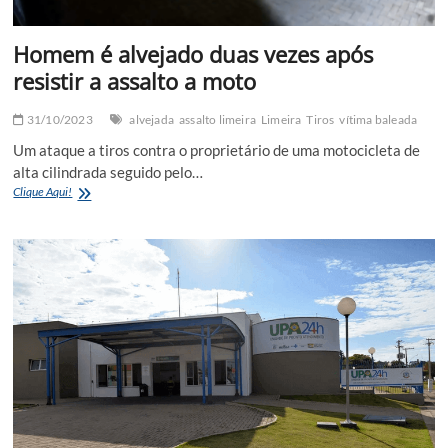
Homem é alvejado duas vezes após
resistir a assalto a moto
31/10/2023
alvejada
assalto limeira
Limeira
Tiros
vítima baleada
Um ataque a tiros contra o proprietário de uma motocicleta de
alta cilindrada seguido pelo…
Homem
Clique Aqui!
é
alvejado
duas
vezes
após
resistir
a
assalto
a
moto