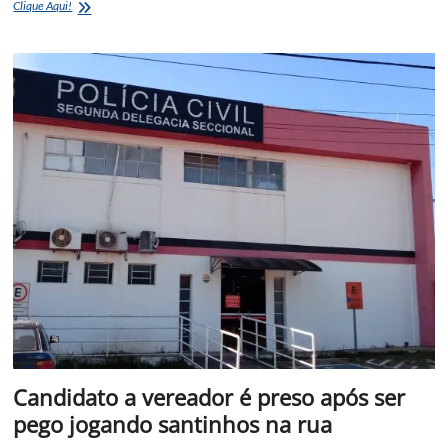
Mulher
Clique Aqui!
é
morta
a
facadas
dentro
de
um
bar
pelo
ex
companheiro
Candidato a vereador é preso após ser
pego jogando santinhos na rua