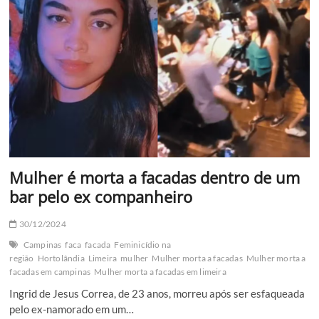
igreja
católica
e
arranca
telhado
de
posto
de
combustível
–
Confira
estragos!
Mulher é morta a facadas dentro de um
bar pelo ex companheiro
30/12/2024
Campinas
faca
facada
Feminicídio na
região
Hortolândia
Limeira
mulher
Mulher morta a facadas
Mulher morta a
facadas em campinas
Mulher morta a facadas em limeira
Ingrid de Jesus Correa, de 23 anos, morreu após ser esfaqueada
pelo ex-namorado em um…