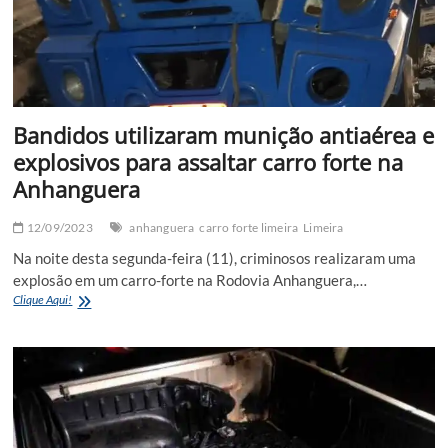
Bandidos utilizaram munição antiaérea e
explosivos para assaltar carro forte na
Anhanguera
12/09/2023
anhanguera
carro forte limeira
Limeira
Na noite desta segunda-feira (11), criminosos realizaram uma
explosão em um carro-forte na Rodovia Anhanguera,…
Bandidos
Clique Aqui!
utilizaram
munição
antiaérea
e
explosivos
para
assaltar
carro