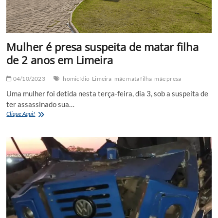
Mulher é presa suspeita de matar filha
de 2 anos em Limeira
04/10/2023
homicídio
Limeira
mãe mata filha
mãe presa
Uma mulher foi detida nesta terça-feira, dia 3, sob a suspeita de
ter assassinado sua…
Mulher
Clique Aqui!
é
presa
suspeita
de
matar
filha
de
2
anos
em
Limeira