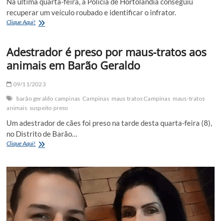
Na última quarta-feira, a Polícia de Hortolândia conseguiu
em
recuperar um veículo roubado e identificar o infrator.
Hortolândia
Carro
Clique Aqui!
roubado
é
Adestrador é preso por maus-tratos aos
recuperado
no
animais em Barão Geraldo
Jardim
Firenze,
em
09/11/2023
Hortolândia
barão geraldo campinas
Campinas
maus tratos Campinas
maus-tratos
animais
suspeito preso
Um adestrador de cães foi preso na tarde desta quarta-feira (8),
no Distrito de Barão…
Adestrador
Clique Aqui!
é
preso
por
maus-
tratos
aos
animais
em