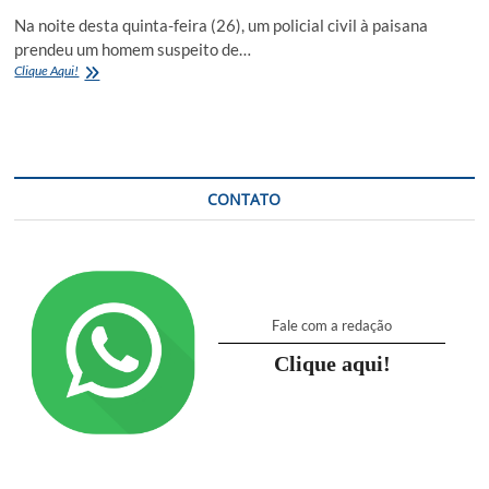
Na noite desta quinta-feira (26), um policial civil à paisana
prendeu um homem suspeito de…
Após
Clique Aqui!
roubo,
suspeito
é
preso
em
flagrante
CONTATO
por
policial
à
paisana
em
Campinas
Fale com a redação
Clique aqui!