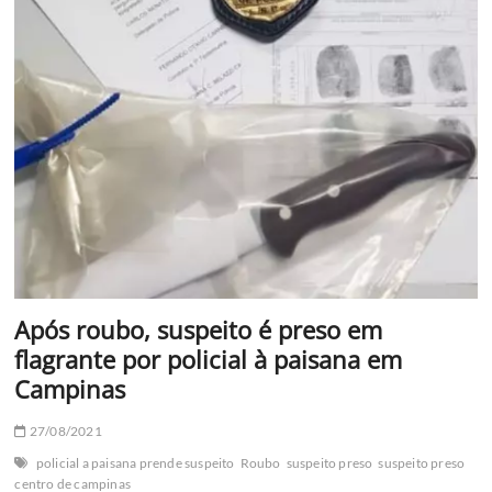
corpos
de
mãe
e
filho
de
Hortolândia
é
preso
Após roubo, suspeito é preso em
flagrante por policial à paisana em
Campinas
27/08/2021
policial a paisana prende suspeito
Roubo
suspeito preso
suspeito preso
centro de campinas