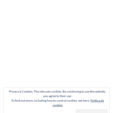
Privacy & Cookies: This site uses cookies. By continuing to use this website,
you agree to their use.
To find out more, including how to control cookies, see here:
Política de
cookies