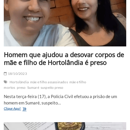
Barão
Geraldo
Homem que ajudou a desovar corpos de
mãe e filho de Hortolândia é preso
18/10/2023
Hortolândia
mãe e filho assassinados
mãe e filho
mortos
preso
Sumaré
suspeito preso
Nesta terça-feira (17), a Polícia Civil efetuou a prisão de um
homem em Sumaré, suspeito…
Homem
Clique Aqui!
que
ajudou
a
desovar