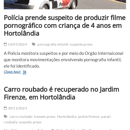
Polícia prende suspeito de produzir filme
pornográfico com criança de 4 anos em
Hortolândia
14/05/2024
pornografia infantil
suspeito preso
A Polícia monitora suspeitos e por meio do Orgão Internaiconal
que monitora movimentações envolvendo pornografia infantil,
ele foi identificado.
Polícia
Clique Aqui!
prende
suspeito
Carro roubado é recuperado no Jardim
de
produzir
Firenze, em Hortolândia
filme
pornográfico
com
30/11/2023
criança
carro roubado
homem preso
Hortolândia
jardim firenze
parati
de
roubada
suspeito preso
4
anos