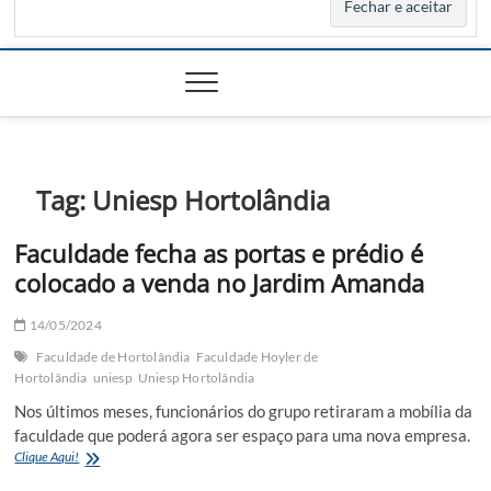
Tag:
Uniesp Hortolândia
Faculdade fecha as portas e prédio é
colocado a venda no Jardim Amanda
14/05/2024
Faculdade de Hortolândia
Faculdade Hoyler de
Hortolândia
uniesp
Uniesp Hortolândia
Nos últimos meses, funcionários do grupo retiraram a mobília da
faculdade que poderá agora ser espaço para uma nova empresa.
Faculdade
Clique Aqui!
fecha