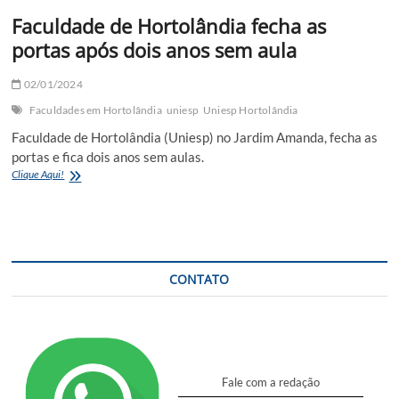
as
Faculdade de Hortolândia fecha as
portas
e
portas após dois anos sem aula
prédio
é
colocado
02/01/2024
a
Faculdades em Hortolândia
uniesp
Uniesp Hortolândia
venda
no
Faculdade de Hortolândia (Uniesp) no Jardim Amanda, fecha as
Jardim
portas e fica dois anos sem aulas.
Amanda
Faculdade
Clique Aqui!
de
Hortolândia
fecha
as
portas
após
CONTATO
dois
anos
sem
aula
Fale com a redação