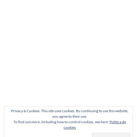
Privacy & Cookies: This site uses cookies. By continuing to use this website,
you agree to their use.
To find out more, including how to control cookies, see here:
Política de
cookies