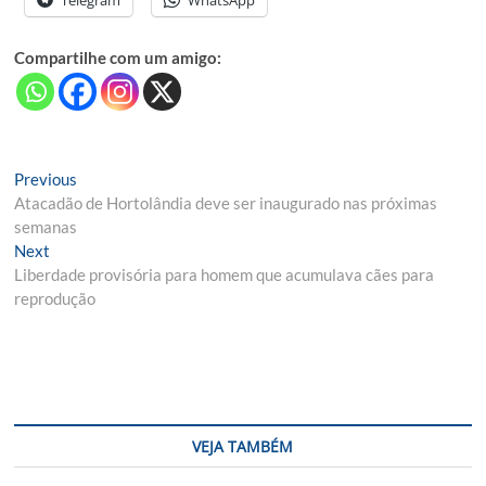
Compartilhe com um amigo:
Navegação
Previous
Previous
post:
Atacadão de Hortolândia deve ser inaugurado nas próximas
de
semanas
Post
Next
Next
post:
Liberdade provisória para homem que acumulava cães para
reprodução
VEJA TAMBÉM