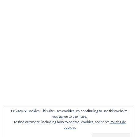
Privacy & Cookies: This site uses cookies. By continuing to use this website,
you agree to their use.
To find out more, including how to control cookies, see here:
Política de
cookies